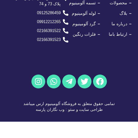
محصولات
تسمه آلومینیوم
پلاک 73 و 74
09125286459
بلاگ
لوله آلومینیوم
09912212265
درباره ما
گرد آلومینیوم
02166391522
ارتباط باما
فلزات رنگین
02166391523
تمامی حقوق متعلق به فروشگاه آلومینیوم ارس میباشد
طراحی سایت
و
سئو
:
وب نگاران پارسه