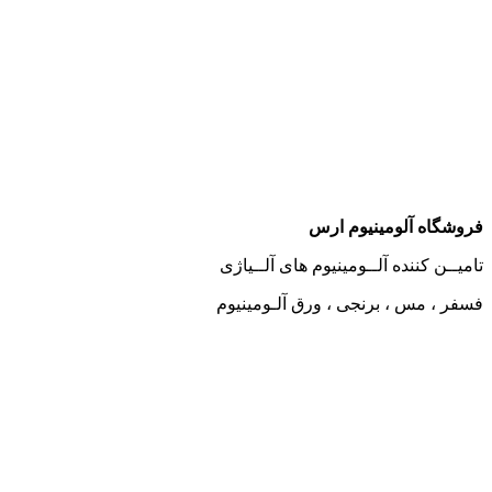
وشگاه آلومینیوم ارس
میــن کننده آلــومینیوم های آلــیاژی
فر ، مس ، برنجی ، ورق آلـومینیوم