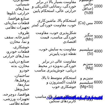
مقاومت بسیار بالا در برابر
خالص
شیمیایی،
100
خوردگی، رسانایی الکتریکی و
(حداقل
مبدل‌های
حرارتی عالی، استحکام پایین
99%)
حرارتی، تابلوها
صنایع هوافضا،
استحکام بالا، ماشین‌کاری
200
مس (Cu)
قطعات سازه‌ای،
خوب، مقاومت خوردگی کمتر
تجهیزات نظامی
شکل‌پذیری خوب، مقاومت
ظروف
منگنز
300
خوردگی مناسب، قیمت
آشپزخانه، سقف
(Mn)
اقتصادی
و نما، مخازن
جوشکاری،
مقاومت به سایش خوب،
سیلیسیم
400
قطعات خودرو،
(Si)
نقطه ذوب پایین‌تر
مبدل‌های حرارتی
مقاومت عالی در برابر
صنایع دریایی،
منیزیم
500
خوردگی به‌ویژه در محیط
مخازن، بدنه
(Mg)
دریایی، جوش‌پذیری مناسب
خودرو
ساختمان،
استحکام متوسط تا بالا،
منیزیم و
پروفیل‌ها،
600
قابلیت اکستروژن و
سیلیسیم
سازه‌ها،
(Mg+Si)
جوشکاری خوب
حمل‌ونقل
هوافضا، دوچرخه،
استحکام بسیار بالا، مناسب
برد ورق آلومینیوم 1050 در صنعت برق
ربرد شش پر آلومینیوم ۶۰۶۱
ترین آلیاژ آلومینیوم ویژه خمکاری
یاژهای پرکاربرد شش پر آلومینیوم
اوت شش پر با میلگرد آلومینیومی
فروش ترین ورق آلومینیوم بازار ایران
700
روی (Zn)
تجهیزات ورزشی،
کاربردهای سنگین
صنایع نظامی