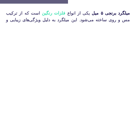
میلگرد برنجی ۵ میل
یکی از انواع
فلزات رنگین
است که از ترکیب
مس و روی ساخته می‌شود. این میلگرد به دلیل ویژگی‌های زیبایی و
مقاومت بالا، در صنایع مختلف از جمله دکوراتیو و الکترونیک کاربرد
دارد. این محصولات برای استفاده در صنایع مختلف مانند تولید قطعات
دقیق، ساخت اتصالات و در برخی پروژه‌های معماری کاربرد فراوانی
دارند. فروشگاه آلوم ارس نه تنها به فروش گرد آلومینیوم می‌پردازد،
بلکه انواع
میلگرد برنجی 5 میل
را نیز با کیفیت عالی عرضه می‌کند. اگر
به دنبال
میلگرد برنجی 4 میل
یا
میله برنجی 3 میل
برای پروژه‌های خود
هستید، آلوم ارس گزینه‌های متنوعی را برای شما فراهم کرده است. در
فروشگاه
آلوم ارس
، شما می‌توانید انواع
تسمه و گرد برنجی
را با
بهترین کیفیت و قیمت پیدا کنید.
فروش میلگرد برنجی در تهران
در این فروشگاه به‌طور تخصصی انجام
می‌شود. این میلگردها در سایزها و آلیاژهای مختلف تولید می‌شوند و
برای استفاده در صنایع دکوراتیو، الکترونیک، خودروسازی و بسیاری از
صنایع دیگر کاربرد دارند.
تولید میلگرد برنجی
با رعایت استانداردهای
بین‌المللی باعث شده است که این محصولات دارای استحکام بالا و
طول عمر مناسبی باشند.
قیمت میلگرد برنجی
در آلوم ارس بسیار رقابتی است و شما می‌توانید
با توجه به
جدول وزن میلگرد برنجی
، قیمت مناسب‌تری برای خرید