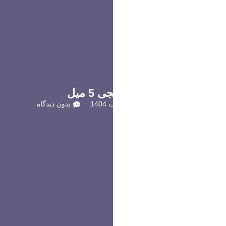
میلگرد برنجی 5 میل
بلاگ
10 اردیبهشت 1404
بدون دیدگاه