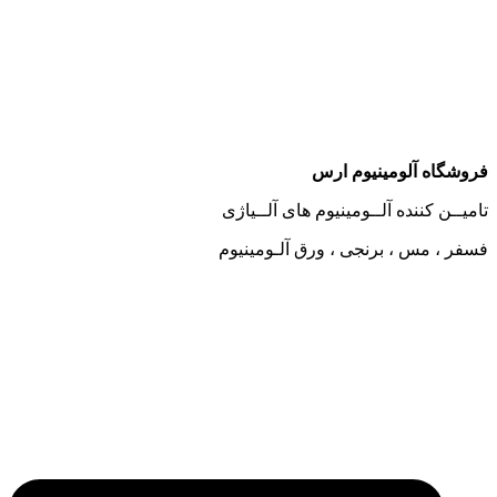
وشگاه آلومینیوم ارس
میــن کننده آلــومینیوم های آلــیاژی
فر ، مس ، برنجی ، ورق آلـومینیوم