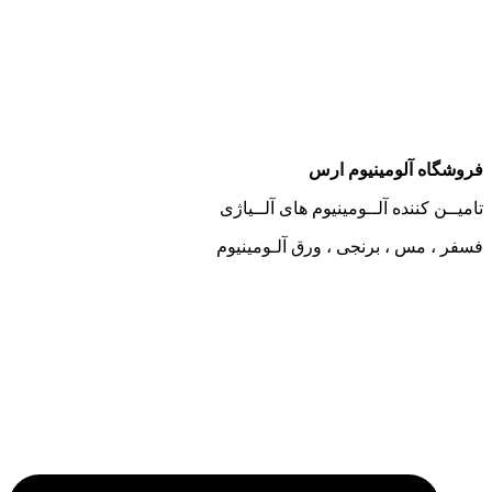
وشگاه آلومینیوم ارس
میــن کننده آلــومینیوم های آلــیاژی
فر ، مس ، برنجی ، ورق آلـومینیوم