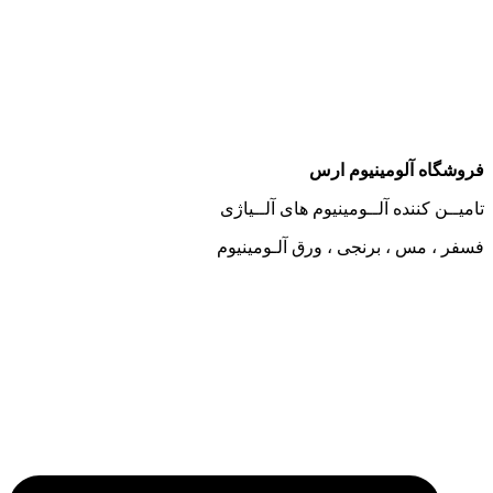
وشگاه آلومینیوم ارس
میــن کننده آلــومینیوم های آلــیاژی
فر ، مس ، برنجی ، ورق آلـومینیوم