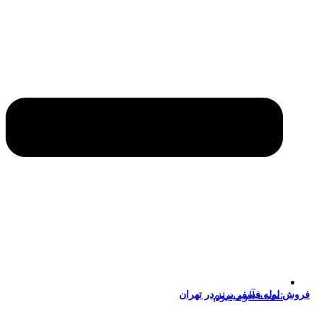
وش لوله فسفر برنز در تهران
تسمه آلومینیوم