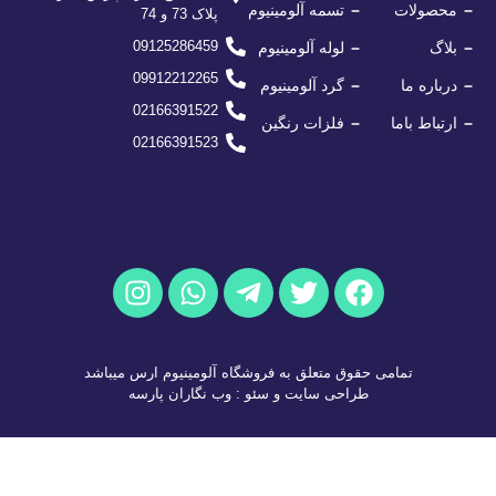
محصولات
تسمه آلومینیوم
پلاک 73 و 74
09125286459
بلاگ
لوله آلومینیوم
09912212265
درباره ما
گرد آلومینیوم
02166391522
ارتباط باما
فلزات رنگین
02166391523
تمامی حقوق متعلق به فروشگاه آلومینیوم ارس میباشد
طراحی سایت
و
سئو
:
وب نگاران پارسه