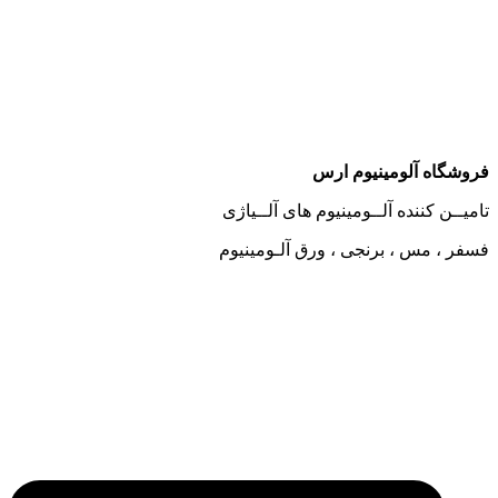
وشگاه آلومینیوم ارس
میــن کننده آلــومینیوم های آلــیاژی
فر ، مس ، برنجی ، ورق آلـومینیوم