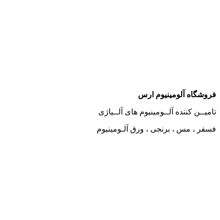
وشگاه آلومینیوم ارس
میــن کننده آلــومینیوم های آلــیاژی
فر ، مس ، برنجی ، ورق آلـومینیوم