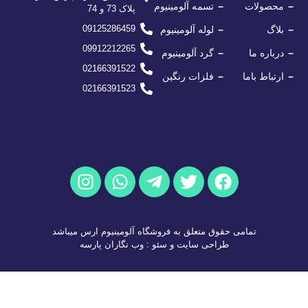
محصولات
تسمه آلومینیوم
پلاک 73 و 74
09125286459
بلاگ
لوله آلومینیوم
09912212265
درباره ما
گرد آلومینیوم
02166391522
ارتباط باما
فلزات رنگین
02166391523
تمامی حقوق متعلق به فروشگاه آلومینیوم ارس میباشد
طراحی سایت
و
سئو
:
وب نگاران پارسه