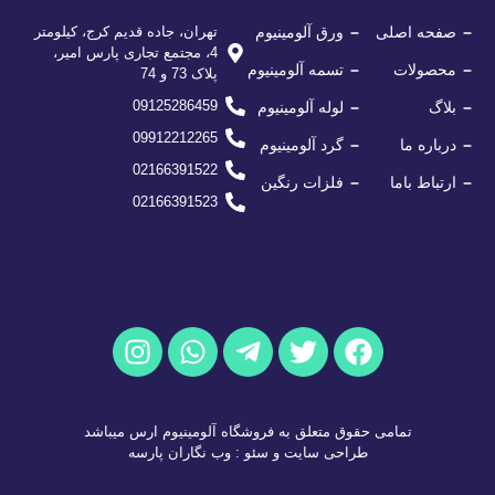
صفحه اصلی
ورق آلومینیوم
تهران، جاده قدیم کرج، کیلومتر
4، مجتمع تجاری پارس امیر،
محصولات
تسمه آلومینیوم
پلاک 73 و 74
09125286459
بلاگ
لوله آلومینیوم
09912212265
درباره ما
گرد آلومینیوم
02166391522
ارتباط باما
فلزات رنگین
02166391523
تمامی حقوق متعلق به فروشگاه آلومینیوم ارس میباشد
طراحی سایت
و
سئو
:
وب نگاران پارسه