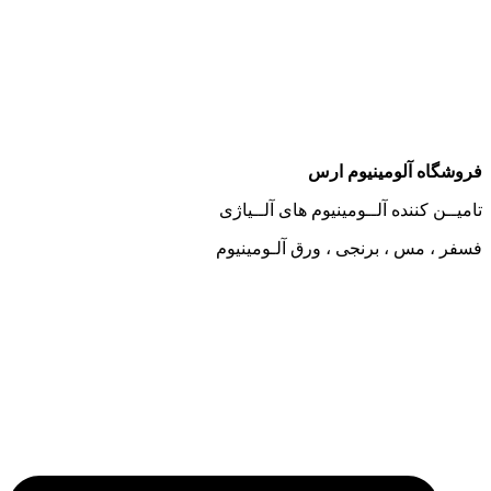
وشگاه آلومینیوم ارس
میــن کننده آلــومینیوم های آلــیاژی
فر ، مس ، برنجی ، ورق آلـومینیوم